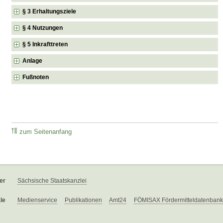
§ 3 Erhaltungsziele
§ 4 Nutzungen
§ 5 Inkrafttreten
Anlage
Fußnoten
zum Seitenanfang
er
Sächsische Staatskanzlei
le
Medienservice
Publikationen
Amt24
FÖMISAX Fördermitteldatenbank