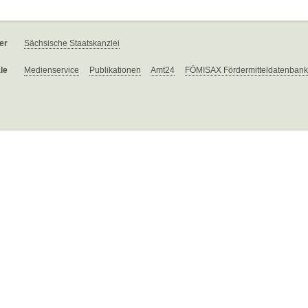
er
Sächsische Staatskanzlei
le
Medienservice
Publikationen
Amt24
FÖMISAX Fördermitteldatenbank