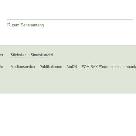
zum Seitenanfang
er
Sächsische Staatskanzlei
le
Medienservice
Publikationen
Amt24
FÖMISAX Fördermitteldatenbank