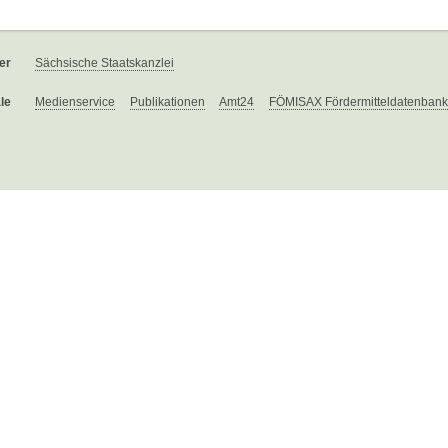
er
Sächsische Staatskanzlei
le
Medienservice
Publikationen
Amt24
FÖMISAX Fördermitteldatenbank