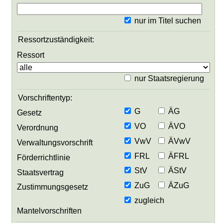
nur im Titel suchen
Ressortzuständigkeit:
Ressort
nur Staatsregierung
Vorschriftentyp:
G
ÄG
Gesetz
VO
ÄVO
Verordnung
VwV
ÄVwV
Verwaltungsvorschrift
FRL
ÄFRL
Förderrichtlinie
StV
ÄStV
Staatsvertrag
ZuG
ÄZuG
Zustimmungsgesetz
zugleich
Mantelvorschriften