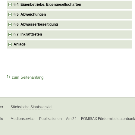
§ 4 Eigenbetriebe, Eigengesellschaften
§ 5 Abweichungen
§ 6 Abwasserbeseitigung
§ 7 Inkrafttreten
Anlage
zum Seitenanfang
er
Sächsische Staatskanzlei
le
Medienservice
Publikationen
Amt24
FÖMISAX Fördermitteldatenbank