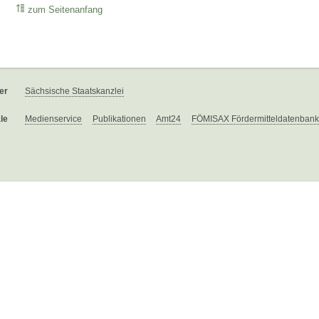
zum Seitenanfang
er
Sächsische Staatskanzlei
le
Medienservice
Publikationen
Amt24
FÖMISAX Fördermitteldatenbank