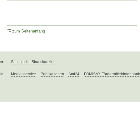
zum Seitenanfang
er
Sächsische Staatskanzlei
le
Medienservice
Publikationen
Amt24
FÖMISAX Fördermitteldatenbank