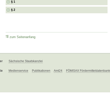
§ 1
§ 2
zum Seitenanfang
er
Sächsische Staatskanzlei
le
Medienservice
Publikationen
Amt24
FÖMISAX Fördermitteldatenbank