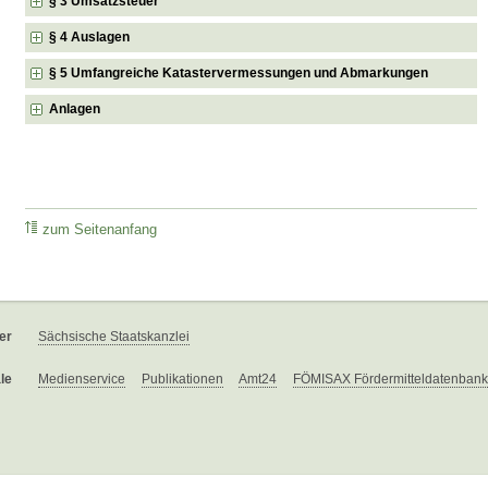
§ 3 Umsatzsteuer
§ 4 Auslagen
§ 5 Umfangreiche Katastervermessungen und Abmarkungen
Anlagen
zum Seitenanfang
er
Sächsische Staatskanzlei
le
Medienservice
Publikationen
Amt24
FÖMISAX Fördermitteldatenbank