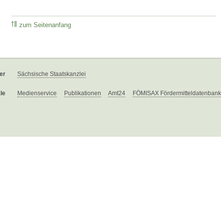
zum Seitenanfang
er
Sächsische Staatskanzlei
le
Medienservice
Publikationen
Amt24
FÖMISAX Fördermitteldatenbank