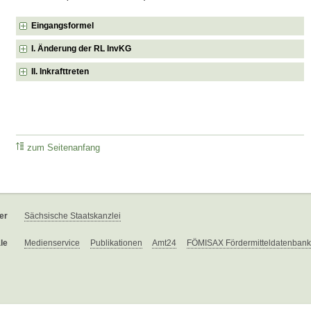
Eingangsformel
I. Änderung der RL InvKG
II. Inkrafttreten
zum Seitenanfang
er
Sächsische Staatskanzlei
le
Medienservice
Publikationen
Amt24
FÖMISAX Fördermitteldatenbank