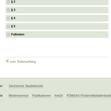
§ 2
§ 3
§ 4
§ 5
Fußnoten
zum Seitenanfang
er
Sächsische Staatskanzlei
le
Medienservice
Publikationen
Amt24
FÖMISAX Fördermitteldatenbank