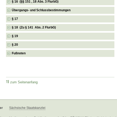
§ 16 (§§ 151 , 18 Abs. 3 FlurbG)
Übergangs- und Schlussbestimmungen
§ 17
§ 18 (Zu § 141 Abs. 2 FlurbG)
§ 19
§ 20
Fußnoten
zum Seitenanfang
er
Sächsische Staatskanzlei