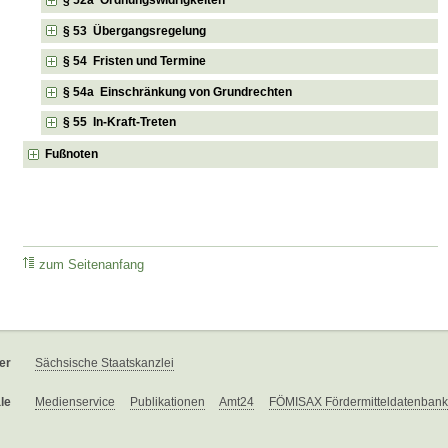
§ 53 Übergangsregelung
§ 54 Fristen und Termine
§ 54a Einschränkung von Grundrechten
§ 55 In-Kraft-Treten
Fußnoten
zum Seitenanfang
er
Sächsische Staatskanzlei
le
Medienservice
Publikationen
Amt24
FÖMISAX Fördermitteldatenbank