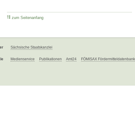
zum Seitenanfang
er
Sächsische Staatskanzlei
le
Medienservice
Publikationen
Amt24
FÖMISAX Fördermitteldatenbank