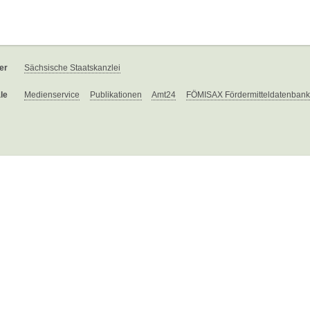
er
Sächsische Staatskanzlei
le
Medienservice
Publikationen
Amt24
FÖMISAX Fördermitteldatenbank