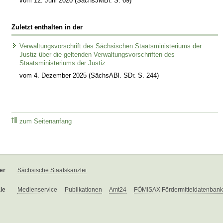
vom 12. Juni 2020 (SächsJMBl. S. 69)
Zuletzt enthalten in der
Verwaltungsvorschrift des Sächsischen Staatsministeriums der
Justiz über die geltenden Verwaltungsvorschriften des
Staatsministeriums der Justiz
vom 4. Dezember 2025 (SächsABl. SDr. S. 244)
zum Seitenanfang
er
Sächsische Staatskanzlei
le
Medienservice
Publikationen
Amt24
FÖMISAX Fördermitteldatenbank