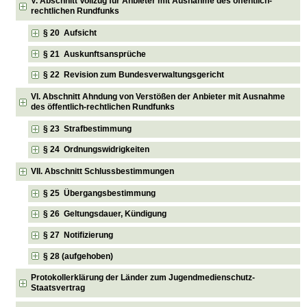
V. Abschnitt Vollzug für Anbieter mit Ausnahme des öffentlich-
rechtlichen Rundfunks
§ 20 Aufsicht
§ 21 Auskunftsansprüche
§ 22 Revision zum Bundesverwaltungsgericht
VI. Abschnitt Ahndung von Verstößen der Anbieter mit Ausnahme
des öffentlich-rechtlichen Rundfunks
§ 23 Strafbestimmung
§ 24 Ordnungswidrigkeiten
VII. Abschnitt Schlussbestimmungen
§ 25 Übergangsbestimmung
§ 26 Geltungsdauer, Kündigung
§ 27 Notifizierung
§ 28 (aufgehoben)
Protokollerklärung der Länder zum Jugendmedienschutz-
Staatsvertrag