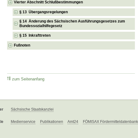
Vierter Abschnitt Schlußbestimmungen
§ 13 Übergangsregelungen
§ 14 Änderung des Sächsischen Ausführungsgesetzes zum
Bundessozialhilfegesetz
§ 15 Inkrafttreten
Fußnoten
zum Seitenanfang
er
Sächsische Staatskanzlei
le
Medienservice
Publikationen
Amt24
FÖMISAX Fördermitteldatenbank