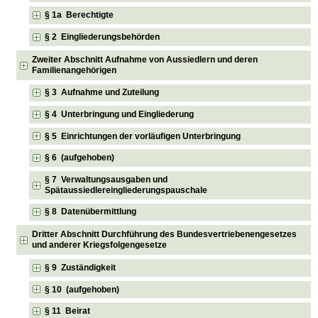
§ 1a Berechtigte
§ 2 Eingliederungsbehörden
Zweiter Abschnitt Aufnahme von Aussiedlern und deren
Familienangehörigen
§ 3 Aufnahme und Zuteilung
§ 4 Unterbringung und Eingliederung
§ 5 Einrichtungen der vorläufigen Unterbringung
§ 6 (aufgehoben)
§ 7 Verwaltungsausgaben und
Spätaussiedlereingliederungspauschale
§ 8 Datenübermittlung
Dritter Abschnitt Durchführung des Bundesvertriebenengesetzes
und anderer Kriegsfolgengesetze
§ 9 Zuständigkeit
§ 10 (aufgehoben)
§ 11 Beirat