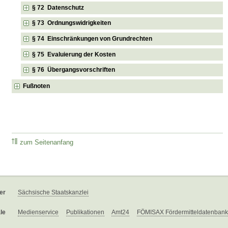
§ 72 Datenschutz
§ 73 Ordnungswidrigkeiten
§ 74 Einschränkungen von Grundrechten
§ 75 Evaluierung der Kosten
§ 76 Übergangsvorschriften
Fußnoten
zum Seitenanfang
er
Sächsische Staatskanzlei
le
Medienservice
Publikationen
Amt24
FÖMISAX Fördermitteldatenbank