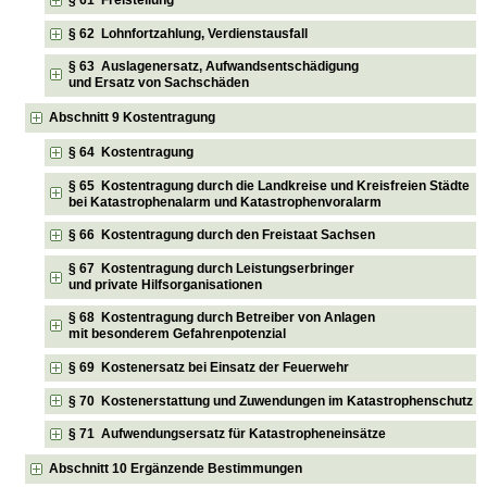
§ 61 Freistellung
§ 62 Lohnfortzahlung, Verdienstausfall
§ 63 Auslagenersatz, Aufwandsentschädigung
und Ersatz von Sachschäden
Abschnitt 9 Kostentragung
§ 64 Kostentragung
§ 65 Kostentragung durch die Landkreise und Kreisfreien Städte
bei Katastrophenalarm und Katastrophenvoralarm
§ 66 Kostentragung durch den Freistaat Sachsen
§ 67 Kostentragung durch Leistungserbringer
und private Hilfsorganisationen
§ 68 Kostentragung durch Betreiber von Anlagen
mit besonderem Gefahrenpotenzial
§ 69 Kostenersatz bei Einsatz der Feuerwehr
§ 70 Kostenerstattung und Zuwendungen im Katastrophenschutz
§ 71 Aufwendungsersatz für Katastropheneinsätze
Abschnitt 10 Ergänzende Bestimmungen