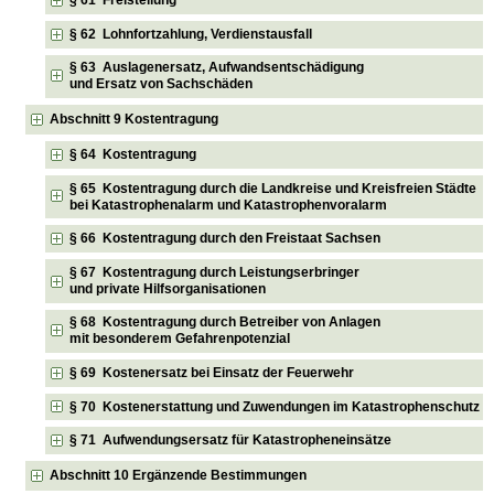
§ 61 Freistellung
§ 62 Lohnfortzahlung, Verdienstausfall
§ 63 Auslagenersatz, Aufwandsentschädigung
und Ersatz von Sachschäden
Abschnitt 9 Kostentragung
§ 64 Kostentragung
§ 65 Kostentragung durch die Landkreise und Kreisfreien Städte
bei Katastrophenalarm und Katastrophenvoralarm
§ 66 Kostentragung durch den Freistaat Sachsen
§ 67 Kostentragung durch Leistungserbringer
und private Hilfsorganisationen
§ 68 Kostentragung durch Betreiber von Anlagen
mit besonderem Gefahrenpotenzial
§ 69 Kostenersatz bei Einsatz der Feuerwehr
§ 70 Kostenerstattung und Zuwendungen im Katastrophenschutz
§ 71 Aufwendungsersatz für Katastropheneinsätze
Abschnitt 10 Ergänzende Bestimmungen