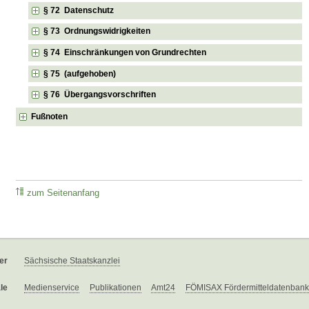
§ 72 Datenschutz
§ 73 Ordnungswidrigkeiten
§ 74 Einschränkungen von Grundrechten
§ 75 (aufgehoben)
§ 76 Übergangsvorschriften
Fußnoten
zum Seitenanfang
er
Sächsische Staatskanzlei
le
Medienservice
Publikationen
Amt24
FÖMISAX Fördermitteldatenbank