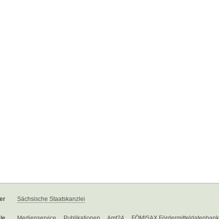
er
Sächsische Staatskanzlei
le
Medienservice
Publikationen
Amt24
FÖMISAX Fördermitteldatenbank