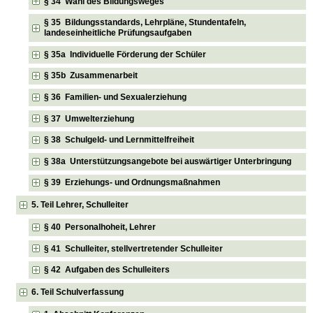
§ 34 Wahl des Bildungsweges
§ 35 Bildungsstandards, Lehrpläne, Stundentafeln,
landeseinheitliche Prüfungsaufgaben
§ 35a Individuelle Förderung der Schüler
§ 35b Zusammenarbeit
§ 36 Familien- und Sexualerziehung
§ 37 Umwelterziehung
§ 38 Schulgeld- und Lernmittelfreiheit
§ 38a Unterstützungsangebote bei auswärtiger Unterbringung
§ 39 Erziehungs- und Ordnungsmaßnahmen
5. Teil Lehrer, Schulleiter
§ 40 Personalhoheit, Lehrer
§ 41 Schulleiter, stellvertretender Schulleiter
§ 42 Aufgaben des Schulleiters
6. Teil Schulverfassung