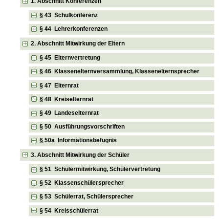
1. Abschnitt Konferenzen
§ 43 Schulkonferenz
§ 44 Lehrerkonferenzen
2. Abschnitt Mitwirkung der Eltern
§ 45 Elternvertretung
§ 46 Klassenelternversammlung, Klassenelternsprecher
§ 47 Elternrat
§ 48 Kreiselternrat
§ 49 Landeselternrat
§ 50 Ausführungsvorschriften
§ 50a Informationsbefugnis
3. Abschnitt Mitwirkung der Schüler
§ 51 Schülermitwirkung, Schülervertretung
§ 52 Klassenschülersprecher
§ 53 Schülerrat, Schülersprecher
§ 54 Kreisschülerrat