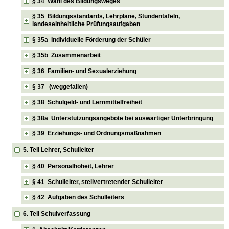
§ 34 Wahl des Bildungsweges
§ 35 Bildungsstandards, Lehrpläne, Stundentafeln,
landeseinheitliche Prüfungsaufgaben
§ 35a Individuelle Förderung der Schüler
§ 35b Zusammenarbeit
§ 36 Familien- und Sexualerziehung
§ 37 (weggefallen)
§ 38 Schulgeld- und Lernmittelfreiheit
§ 38a Unterstützungsangebote bei auswärtiger Unterbringung
§ 39 Erziehungs- und Ordnungsmaßnahmen
5. Teil Lehrer, Schulleiter
§ 40 Personalhoheit, Lehrer
§ 41 Schulleiter, stellvertretender Schulleiter
§ 42 Aufgaben des Schulleiters
6. Teil Schulverfassung