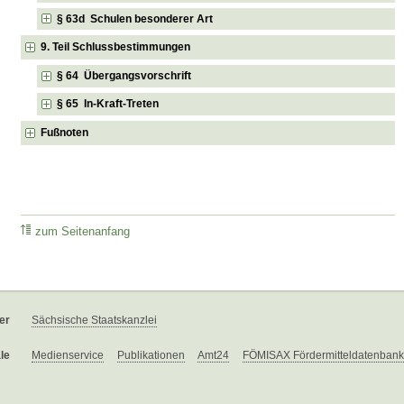
§ 63d Schulen besonderer Art
9. Teil Schlussbestimmungen
§ 64 Übergangsvorschrift
§ 65 In-Kraft-Treten
Fußnoten
zum Seitenanfang
er
Sächsische Staatskanzlei
le
Medienservice
Publikationen
Amt24
FÖMISAX Fördermitteldatenbank