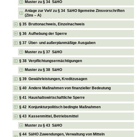
Muster zu § 34 SäHO
Anlage zur VwV zu § 34 SäHO llgemeine Zinsvorschriften
(Zins – A)
§ 35 Bruttonachweis, Einzelnachweis
§ 36 Aufhebung der Sperre
§ 37 Über- und außerplanmäßige Ausgaben
Muster zu § 37 SäHO
§ 38 Verpflichtungsermächtigungen
Muster zu § 38 SäHO
§ 39 Gewährleistungen, Kreditzusagen
§ 40 Andere Maßnahmen von finanzieller Bedeutung
§ 41 Haushaltswirtschaftliche Sperre
§ 42 Konjunkturpolitisch bedingte Maßnahmen
§ 43 Kassenmittel, Betriebsmittel
Muster zu § 43 SäHO
§ 44 SäHO Zuwendungen, Verwaltung von Mitteln