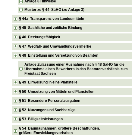
Anlage 8 Hinweise
Muster zu § 44 SäHO (zu Anlage 3)
§ 44a Transparenz von Landesmitteln
§ 45 Sachliche und zeitliche Bindung
§ 46 Deckungsfähigkeit
§ 47 Wegfall- und Umwandlungsvermerke
§ 48 Einstellung und Versetzung von Beamten
Anlage Zulassung einer Ausnahme nach § 48 SäHO für die
Übernahme eines Bewerbers in das Beamtenverhältnis zum
Freistaat Sachsen
§ 49 Einweisung in eine Planstelle
§ 50 Umsetzung von Mitteln und Planstellen
§ 51 Besondere Personalausgaben
§ 52 Nutzungen und Sachbezüge
§ 53 Billigkeitsleistungen
§ 54 Baumaßnahmen, größere Beschaffungen,
größere Entwicklungsvorhaben